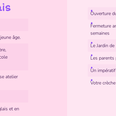
is
Ouverture d
Fermeture an
semaines
 jeune âge.
Le Jardin de 
ère,
cole
Les parents 
Un impératif
e atelier
Votre crèche
lais et en