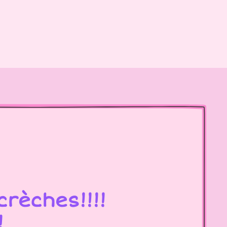
rèches!!!!
!